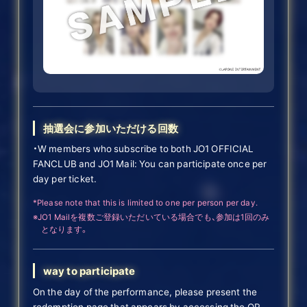
抽選会に参加いただける回数
・W members who subscribe to both JO1 OFFICIAL
FANCLUB and JO1 Mail: You can participate once per
day per ticket.
*Please note that this is limited to one per person per day.
※JO1 Mailを複数ご登録いただいている場合でも、参加は1回のみ
となります。
way to participate
On the day of the performance, please present the
redemption page that appears by accessing the QR