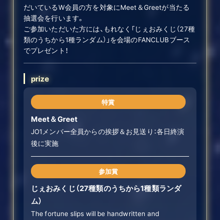
だいているW会員の方を対象にMeet＆Greetが当たる
抽選会を行います。
ご参加いただいた方には、もれなく「じぇおみくじ（27種
類のうちから1種ランダム）」を会場のFANCLUBブース
でプレゼント！
prize
特賞
Meet＆Greet
JO1メンバー全員からの挨拶＆お見送り：各日終演
後に実施
参加賞
じぇおみくじ（27種類のうちから1種類ランダ
ム）
The fortune slips will be handwritten and