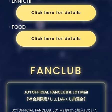
・ENNICHI
Click here for details
・FOOD
Click here for details
FANCLUB
JO1 OFFICIAL FANCLUB & JO1 Mail
【W会員限定！じぇおみくじ抽選会】
JO1 OFFICIAL FANCLUB、JO1 Mail両方に加入していた