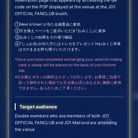
code on the POP displayed at the venue at the JO1
OFFICIAL FANCLUB booth.
①Meet＆Greet が当たる抽選会に参加
②引き換えページをご提示いただき「おみくじ」に参加
③おみくじの結果をその場で確認
④「じぇお吉」が出た方にはトレカをプレゼント！※おみくじ本体
はそのままお持ち帰りいただけます。
*Once you have completed exchanging your Jeokichi trading
card, a stamp will be placed on the back of your fortune
slip.
※引き換えボタンの操作はスタッフが行います。お客様ご自身で
誤って操作された場合でも引き換え済とみなされ、施策に参加
できません。あらかじめご了承ください。
Target audience
Double members who are members of both JO1
OFFICIAL FANCLUB and JO1 Mail and are attending
the venue