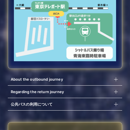
ACCESS
AREA MAP
FANCLUB
ATTENTION
About the outbound journey
Regarding the return journey
公共バスの利用について