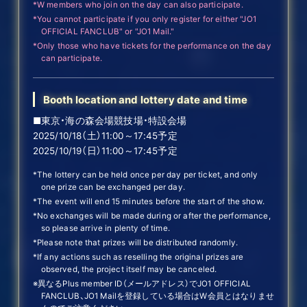
*W members who join on the day can also participate.
*You cannot participate if you only register for either "JO1
OFFICIAL FANCLUB" or "JO1 Mail."
*Only those who have tickets for the performance on the day
can participate.
Booth location and lottery date and time
■東京・海の森会場競技場・特設会場
2025/10/18（土）11:00～17:45予定
2025/10/19（日）11:00～17:45予定
*The lottery can be held once per day per ticket, and only
one prize can be exchanged per day.
*The event will end 15 minutes before the start of the show.
*No exchanges will be made during or after the performance,
so please arrive in plenty of time.
*Please note that prizes will be distributed randomly.
*If any actions such as reselling the original prizes are
observed, the project itself may be canceled.
※異なるPlus member ID（メールアドレス）でJO1 OFFICIAL
FANCLUB、JO1 Mailを登録している場合はW会員とはなりませ