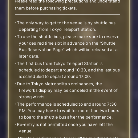
Please read the following precautions and understand
them before purchasing tickets.
・The only way to get to the venue is by shuttle bus
departing from Tokyo Teleport Station.
・To use the shuttle bus, please make sure to reserve
your desired time slot in advance on the "Shuttle
Bus Reservation Page" which will be released at a
later date.
・The first bus from Tokyo Teleport Station is
scheduled to depart around 10:30, and the last bus
is scheduled to depart around 17:00.
・Due to Tokyo Metropolitan ordinances, the
fireworks display may be canceled in the event of
strong winds.
・The performance is scheduled to end around 7:30
PM. You may have to wait for more than two hours
to board the shuttle bus after the performance.
・Re-entry is not permitted once you have left the
venue.