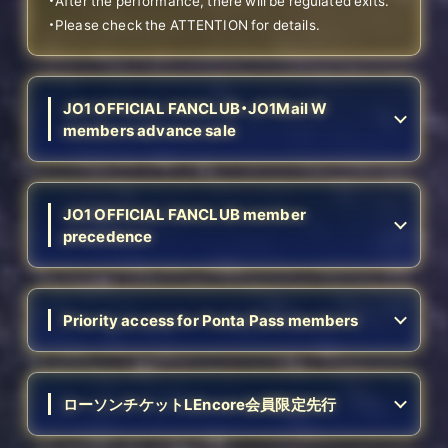
・After the performance, there will be regulated exits.
・Please check the ATTENTION for details.
JO1 OFFICIAL FANCLUB・JO1Mail W
members advance sale
JO1 OFFICIAL FANCLUB member
precedence
Priority access for Ponta Pass members
ローソンチケットLEncore会員限定先行