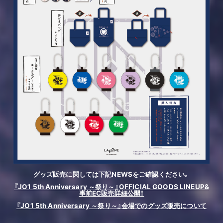
グッズ販売に関しては下記NEWSをご確認ください。
『JO1 5th Anniversary ～祭り～』OFFICIAL GOODS LINEUP&
事前EC販売詳細公開！
『JO1 5th Anniversary ～祭り～』会場でのグッズ販売について