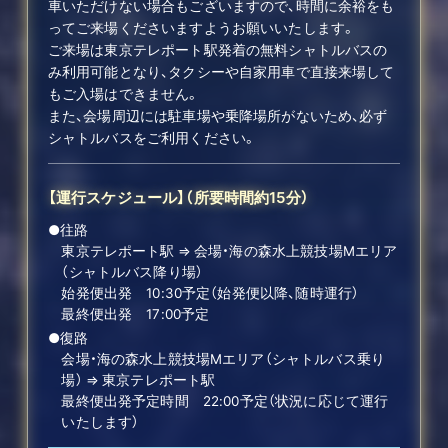
車いただけない場合もございますので、時間に余裕をも
ってご来場くださいますようお願いいたします。
ご来場は東京テレポート駅発着の無料シャトルバスの
み利用可能となり、タクシーや自家用車で直接来場して
もご入場はできません。
また、会場周辺には駐車場や乗降場所がないため、必ず
シャトルバスをご利用ください。
【運行スケジュール】（所要時間約15分）
●往路
東京テレポート駅 ⇒ 会場・海の森水上競技場Mエリア
SCHEDULE
（シャトルバス降り場）
始発便出発 10:30予定（始発便以降、随時運行）
最終便出発 17:00予定
TICKET
●復路
会場・海の森水上競技場Mエリア（シャトルバス乗り
STREAMING
場） ⇒ 東京テレポート駅
最終便出発予定時間 22:00予定（状況に応じて運行
いたします）
GOODS