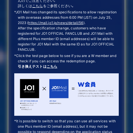
んのでご注意ください。
詳しくは
こちら
をご参照ください。
*JO1 Mail has changed its specifications to allow registration
with overseas addresses from 6:00 PM (JST) on July 25,
2023 (
https://mail.jo1.jp/news/detail/56
).
After the specification change, customers who have
registered for JO1 OFFICIAL FANCLUB and JO1 Mail with
different Plus member ID (email addresses) will be able to
register for JO1 Mail with the same ID as for JO1 OFFICIAL
FANCLUB.
*Click the test page below to see if you are a W member and
check if you can access the redemption page.
引き換えテストは
こちら
*It is possible to switch so that you can use all services with
one Plus member ID (email address), but it may not be
possible to respond depending on the application status