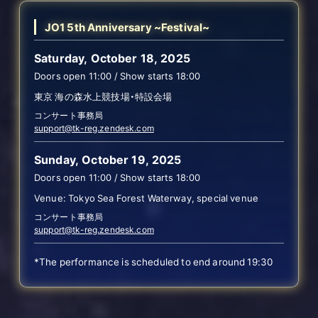
JO1 5th Anniversary ~Festival~
Saturday, October 18, 2025
Doors open 11:00 / Show starts 18:00
東京 海の森水上競技場・特設会場
コンサート事務局
support@tk-reg.zendesk.com
Sunday, October 19, 2025
Doors open 11:00 / Show starts 18:00
Venue: Tokyo Sea Forest Waterway, special venue
コンサート事務局
support@tk-reg.zendesk.com
*The performance is scheduled to end around 19:30