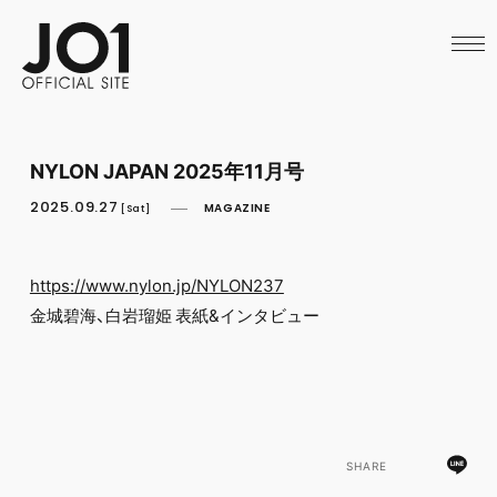
HOME
NEWS
SCHEDULE
PROFILE
DISCOGRAPHY
VIDEO
NYLON JAPAN 2025年11月号
ARCHIVES
CALL
2025.09.27
MAGAZINE
[Sat]
OFFICIAL STORE
LAPONE STORE
JO1 MAIL
https://www.nylon.jp/NYLON237
金城碧海、白岩瑠姫 表紙&インタビュー
SHARE