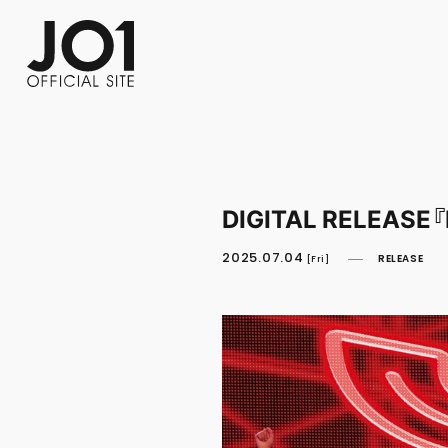
FC NEWS
PHOTO
MOVIE
WEB RADIO
MESSAGE
J-Clip
REPORT
SPECIAL
RELAY 
DIGITAL RELEASE『
2025.07.04
RELEASE
[Fri]