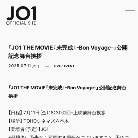
HOME
NEWS
SCHEDULE
PROFILE
DISCOGRAPHY
VIDEO
「JO1 THE MOVIE『未完成』-Bon Voyage-」公開
ARCHIVES
記念舞台挨拶
CALL
OFFICIAL STORE
2025.07.11
LIVE／EVENT
[Fri]
LAPONE STORE
JO1 MAIL
「JO1 THE MOVIE『未完成』-Bon Voyage-」公開記念舞台
挨拶
【日程】 7月11日（金）18：30の回・上映前舞台挨拶
【場所】 TOHOシネマズ六本木
【登壇者（予定）】JO1
※登壇者は予告なく変更する場合がございますこと、予めご