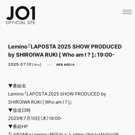
HOME
NEWS
SCHEDULE
PROFILE
DISCOGRAPHY
VIDEO
Lemino『LAPOSTA 2025 SHOW PRODUCED
ARCHIVES
by SHIROIWA RUKI [ Who am I ? ]』19:00-
CALL
OFFICIAL STORE
2025.07.10
WEB MEDIA
[Thu]
LAPONE STORE
JO1 MAIL
▼番組名
Lemino『LAPOSTA 2025 SHOW PRODUCED by
SHIROIWA RUKI [ Who am I ? ]』
▼放送日時
2025年7月10日（木）19:00-
▼番組HP
「LAPONE×Lemino」特設サイト
https://bit.ly/4bGgViR