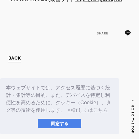
FC NEWS
PHOTO
MOVIE
WEB RADIO
MESSAGE
SHARE
J-Clip
REPORT
SPECIAL
RELAY BLOG
BACK
STAFF BLOG
JOIN
LOGIN
本ウェブサイトでは、アクセス履歴に基づく統
計・集計等の目的、また、デバイスを特定し利
便性を高めるために、クッキー（Cookie）、タ
GO TO THE TOP
グ等の技術を使用します。
>>詳しくはこちら
同意する
© LAPONE ENTERTAINMENT / Fanplus