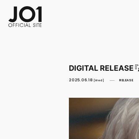
FC NEWS
PHOTO
MOVIE
WEB RADIO
MESSAGE
J-Clip
REPORT
SPECIAL
RELAY 
DIGITAL RELEA
2025.06.18
RELEASE
[Wed]