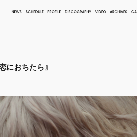
NEWS
SCHEDULE
PROFILE
DISCOGRAPHY
VIDEO
ARCHIVES
CA
BLOG
STAFF BLOG
JOIN
LOGIN
SE『恋におちたら』