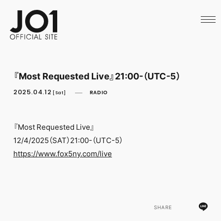
HOME
NEWS
SCHEDULE
PROFILE
DISCOGRAPHY
VIDEO
『Most Requested Live』21:00-（UTC-5）
ARCHIVES
CALL
2025.04.12
RADIO
[Sat]
OFFICIAL STORE
LAPONE STORE
JO1 MAIL
『Most Requested Live』
12/4/2025（SAT）21:00-（UTC-5）
https://www.fox5ny.com/live
SHARE