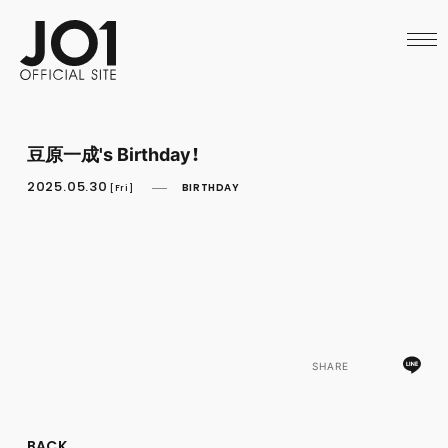
HOME
NEWS
SCHEDULE
PROFILE
DISCOGRAPHY
VIDEO
豆原一成's Birthday！
ARCHIVES
CALL
2025.05.30
BIRTHDAY
[Fri]
OFFICIAL STORE
LAPONE STORE
JO1 MAIL
SHARE
BACK