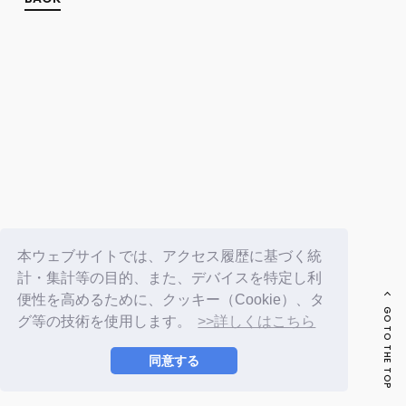
FC NEWS
PHOTO
MOVIE
WEB RADIO
MESSAGE
J-Clip
REPORT
SPECIAL
RELAY BLOG
STAFF BLOG
JOIN
LOGIN
本ウェブサイトでは、アクセス履歴に基づく統
計・集計等の目的、また、デバイスを特定し利
便性を高めるために、クッキー（Cookie）、タ
GO TO THE TOP
グ等の技術を使用します。
>>詳しくはこちら
同意する
© LAPONE ENTERTAINMENT / Fanplus