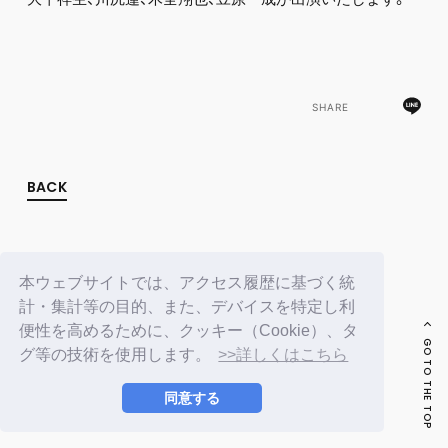
FC NEWS
PHOTO
MOVIE
WEB RADIO
MESSAGE
SHARE
J-Clip
REPORT
SPECIAL
RELAY BLOG
BACK
STAFF BLOG
JOIN
LOGIN
本ウェブサイトでは、アクセス履歴に基づく統
計・集計等の目的、また、デバイスを特定し利
便性を高めるために、クッキー（Cookie）、タ
GO TO THE TOP
グ等の技術を使用します。
>>詳しくはこちら
同意する
© LAPONE ENTERTAINMENT / Fanplus