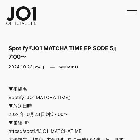
HOME
NEWS
SCHEDULE
PROFILE
DISCOGRAPHY
VIDEO
Spotify『JO1 MATCHA TIME EPISODE 5』
ARCHIVES
7:00〜
CALL
OFFICIAL STORE
2024.10.23
WEB MEDIA
[Wed]
LAPONE STORE
JO1 MAIL
▼番組名
Spotify『JO1 MATCHA TIME』
▼放送日時
2024年10月23日（水）7:00〜
▼番組HP
https://spoti.fi/JO1_MATCHATIME
大平祥生、川尻蓮、木全翔也、豆原一成が出演いたします。