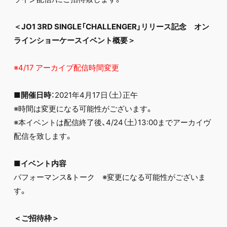
FC NEWS
PHOTO
MOVIE
＜JO1 3RD SINGLE「CHALLENGER」リリース記念 オン
WEB RADIO
ラインショーケースイベント概要＞
MESSAGE
J-Clip
※4/17 アーカイブ配信時間変更
REPORT
SPECIAL
RELAY BLOG
■開催日時
：2021年4月17日（土）正午
STAFF BLOG
※時間は変更になる可能性がございます。
JOIN
LOGIN
※本イベントは配信終了後、4/24（土）13:00までアーカイヴ
配信を致します。
■イベント内容
パフォーマンス&トーク ※変更になる可能性がございま
す。
＜ご招待枠＞