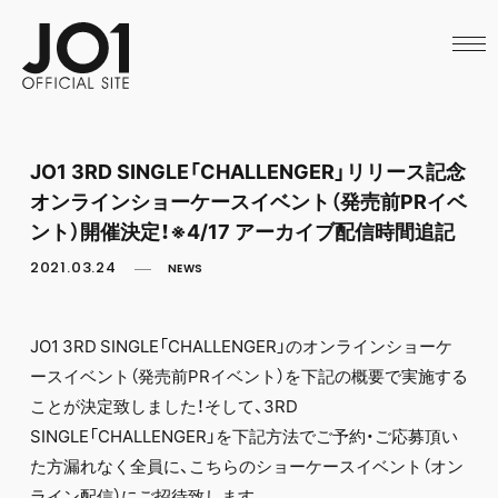
HOME
NEWS
SCHEDULE
PROFILE
DISCOGRAPHY
VIDEO
JO1 3RD SINGLE「CHALLENGER」リリース記念
ARCHIVES
オンラインショーケースイベント（発売前PRイベ
CALL
OFFICIAL STORE
ント）開催決定！※4/17 アーカイブ配信時間追記
LAPONE STORE
2021.03.24
NEWS
JO1 MAIL
JO1 3RD SINGLE「CHALLENGER」のオンラインショーケ
ースイベント（発売前PRイベント）を下記の概要で実施する
ことが決定致しました！そして、3RD
SINGLE「CHALLENGER」を下記方法でご予約・ご応募頂い
た方漏れなく全員に、こちらのショーケースイベント（オン
ライン配信）にご招待致します。