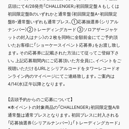
店頭にて4/28発売「CHALLENGER」初回限定盤Ａもしくは
初回限定盤Bのいずれかと通常盤（初回限定盤A・初回限定
盤B・通常盤いずれも通常プレス、①応募抽選券（シリアル
ナンバー）②トレーディングカード ③ソロアザージャケ
ットの封入はナシ）の２枚を同時に全額前金にてご予約頂
いたお客様に「ショーケースイベント応募券」をお渡し致し
ます。その応募券に記載された方法にて従ってご登録下さ
い。上記応募期間内にご応募頂いた方全員に、イベントをご
視聴いただけるURLとシリアルコードをタワーレコードオ
ンライン内のマイページにてご連絡致します。ご案内は
4/14(水)正午以降となります。
【店頭予約からのご応募について】
※本イベントの対象商品の「CHALLENGER」初回限定盤A/B
通常盤は通常プレスとなります。初回プレスに封入される
「応募抽選券（シリアルナンバー）」「トレーディングカード」