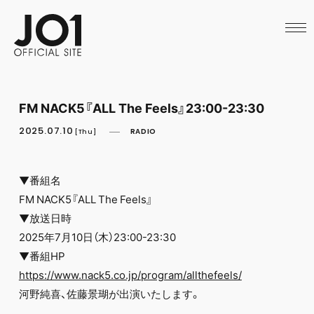
HOME
NEWS
SCHEDULE
PROFILE
DISCOGRAPHY
VIDEO
FM NACK5『ALL The Feels』23:00-23:30
ARCHIVES
CALL
2025.07.10
RADIO
[Thu]
OFFICIAL STORE
LAPONE STORE
JO1 MAIL
▼番組名
FM NACK5『ALL The Feels』
▼放送日時
2025年7月10日（木）23:00-23:30
▼番組HP
https://www.nack5.co.jp/program/allthefeels/
河野純喜、佐藤景瑚が出演いたします。