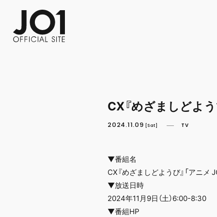
FC NEWS
PHOTO
MOVIE
WEB RADIO
MESSAGE
J-Clip
REPORT
SPECIAL
RELAY 
CX『めざましどようび』
2024.11.09
TV
[Sat]
▼番組名
CX『めざましどようび』「アニメ J
▼放送日時
2024年11月9日（土）6:00-8:30
▼番組HP