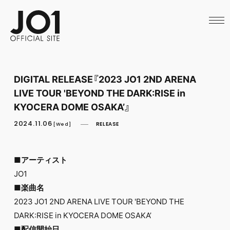
HOME
NEWS
SCHEDULE
PROFILE
DISCOGRAPHY
VIDEO
DIGITAL RELEASE『2023 JO1 2ND ARENA
ARCHIVES
LIVE TOUR 'BEYOND THE DARK:RISE in
CALL
OFFICIAL STORE
KYOCERA DOME OSAKA’』
LAPONE STORE
2024.11.06
RELEASE
JO1 MAIL
[Wed]
■アーティスト
JO1
■楽曲名
2023 JO1 2ND ARENA LIVE TOUR 'BEYOND THE
DARK:RISE in KYOCERA DOME OSAKA’
■配信開始日