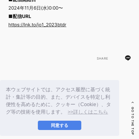
FC NEWS
2024年11月6日(水)0:00〜
PHOTO
MOVIE
■配信URL
WEB RADIO
https://lnk.to/jo1_2023btdr
MESSAGE
J-Clip
REPORT
SPECIAL
RELAY BLOG
SHARE
STAFF BLOG
JOIN
LOGIN
BACK
本ウェブサイトでは、アクセス履歴に基づく統
計・集計等の目的、また、デバイスを特定し利
便性を高めるために、クッキー（Cookie）、タ
GO TO THE TOP
グ等の技術を使用します。
>>詳しくはこちら
同意する
© LAPONE ENTERTAINMENT / Fanplus