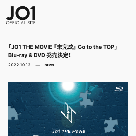
HOME
NEWS
SCHEDULE
PROFILE
DISCOGRAPHY
VIDEO
「JO1 THE MOVIE 『未完成』 Go to the TOP」
ARCHIVES
Blu-ray & DVD 発売決定！
CALL
OFFICIAL STORE
2022.10.12
NEWS
LAPONE STORE
JO1 MAIL