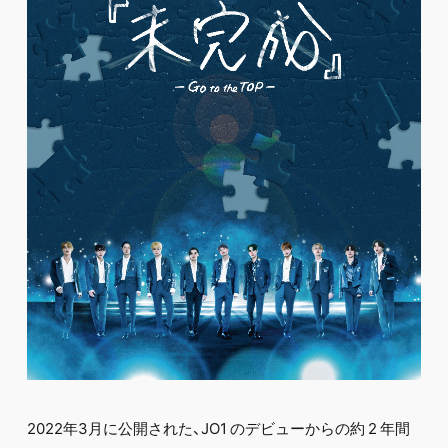
FC NEWS
PHOTO
MOVIE
WEB RADIO
MESSAGE
J-Clip
REPORT
SPECIAL
RELAY BLOG
STAFF BLOG
JOIN
LOGIN
2022年3⽉に公開された、JO1 のデビューからの約 2 年間