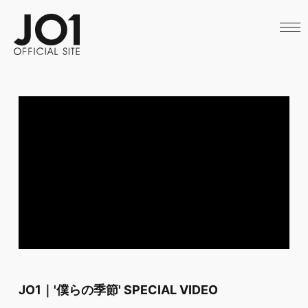
HOME
NEWS
SCHEDULE
PROFILE
DISCOGRAPHY
VIDEO
ARCHIVES
CALL
OFFICIAL STORE
LAPONE STORE
JO1 MAIL
JO1｜'僕らの季節' SPECIAL VIDEO