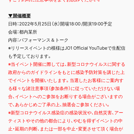
FC NEWS
PHOTO
MOVIE
▼開催概要
WEB RADIO
日時：2022年5月25日（水）開場18:00 /開演19:00予定
MESSAGE
会場：都内某所
J-Clip
内容：パフォーマンス＆トーク
REPORT
SPECIAL
※リリースイベントの模様はJO1 Official YouTubeで生配信
RELAY BLOG
も予定しております。
STAFF BLOG
※当イベント開催に際しては、新型コロナウイルスに関する
JOIN
LOGIN
政府からのガイドラインをもとに感染予防対策を講じた上
でイベントを開催いたします。当選したお客様にご案内す
る様々な諸注意事項（参加条件）に従っていただけない場
合、イベントへのご参加をお断りする場合がございますの
で、あらかじめご了承の上、抽選会ご参加ください。
※新型コロナウイルス感染症の感染状況や、自然災害、アー
ティストやその他の都合により、やむを得ずイベントの中
止・延期の判断、または一部を中止・変更させて頂く場合が