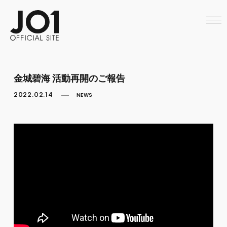
HOME
NEWS
SCHEDULE
PROFILE
DISCOGRAPHY
VIDEO
金城碧海 活動再開のご報告
ARCHIVES
CALL
2022.02.14
NEWS
OFFICIAL STORE
LAPONE STORE
JO1 MAIL