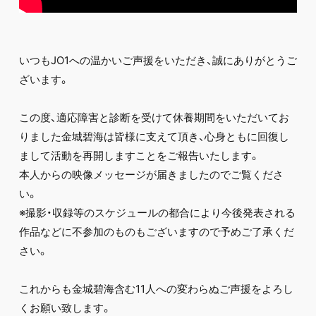
FC NEWS
PHOTO
MOVIE
WEB RADIO
いつもJO1への温かいご声援をいただき、誠にありがとうご
MESSAGE
ざいます。
J-Clip
REPORT
SPECIAL
この度、適応障害と診断を受けて休養期間をいただいてお
RELAY BLOG
りました金城碧海は皆様に支えて頂き、心身ともに回復し
STAFF BLOG
まして活動を再開しますことをご報告いたします。
JOIN
LOGIN
本人からの映像メッセージが届きましたのでご覧くださ
い。
※撮影・収録等のスケジュールの都合により今後発表される
作品などに不参加のものもございますので予めご了承くだ
さい。
これからも金城碧海含む11人への変わらぬご声援をよろし
くお願い致します。