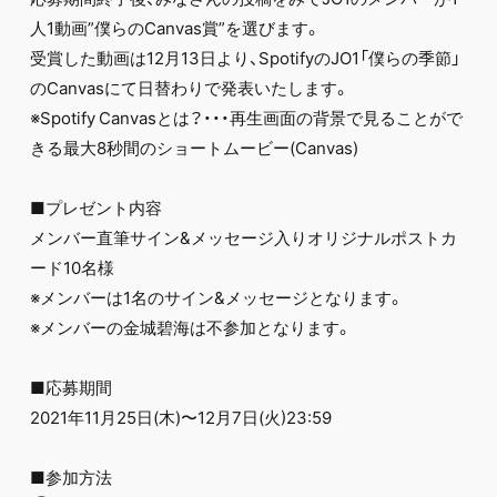
FC NEWS
人1動画”僕らのCanvas賞”を選びます。
PHOTO
MOVIE
受賞した動画は12月13日より、SpotifyのJO1「僕らの季節」
WEB RADIO
のCanvasにて日替わりで発表いたします。
MESSAGE
※Spotify Canvasとは？・・・再生画面の背景で見ることがで
J-Clip
きる最大8秒間のショートムービー(Canvas)
REPORT
SPECIAL
RELAY BLOG
■プレゼント内容
STAFF BLOG
メンバー直筆サイン&メッセージ入りオリジナルポストカ
JOIN
LOGIN
ード10名様
※メンバーは1名のサイン&メッセージとなります。
※メンバーの金城碧海は不参加となります。
■応募期間
2021年11月25日(木)〜12月7日(火)23:59
■参加方法