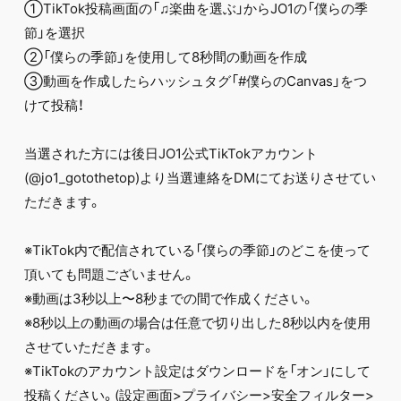
①TikTok投稿画面の「♫楽曲を選ぶ」からJO1の「僕らの季
節」を選択
②「僕らの季節」を使用して8秒間の動画を作成
③動画を作成したらハッシュタグ「#僕らのCanvas」をつ
けて投稿！
当選された方には後日JO1公式TikTokアカウント
(@jo1_gotothetop)より当選連絡をDMにてお送りさせてい
ただきます。
※TikTok内で配信されている「僕らの季節」のどこを使って
頂いても問題ございません。
※動画は3秒以上〜8秒までの間で作成ください。
※8秒以上の動画の場合は任意で切り出した8秒以内を使用
させていただきます。
※TikTokのアカウント設定はダウンロードを「オン」にして
投稿ください。(設定画面>プライバシー>安全フィルター>