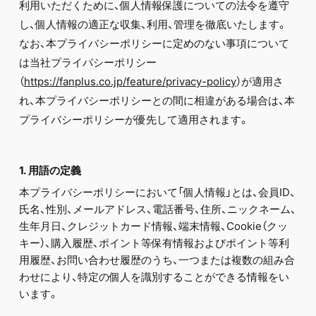
FC NEWS
利用いただくために、個人情報保護についての法令を遵守
PHOTO
し、個人情報の適正な収集、利用、管理を徹底いたします。
MOVIE
なお、本プライバシーポリシーに定めのない事項について
WEB RADIO
は当社プライバシーポリシー
MESSAGE
J-Clip
（
https://fanplus.co.jp/feature/privacy-policy
）が適用さ
REPORT
れ、本プライバシーポリシーとの間に相違がある場合は、本
SPECIAL
プライバシーポリシーが優先して適用されます。
RELAY BLOG
STAFF BLOG
JOIN
LOGIN
1. 用語の定義
本プライバシーポリシーにおいて「個人情報」とは、会員ID、
氏名、性別、メールアドレス、電話番号、住所、ニックネーム、
生年月日、クレジットカード情報、端末情報、Cookie（クッ
キー）、購入履歴、ポイント等保有情報およびポイント等利
用履歴、お問い合わせ履歴のうち、一つまたは複数の組み合
わせにより、特定の個人を識別することができる情報をい
います。