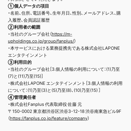
①個人データの項目
・名前、住所、電話番号、生年月日、性別、メールアドレス、購
入履歴、会員認証履歴
②利用者の範囲
・当社のグループ会社（
https://m-
upholdings.co.jp/group/fanplus/
）
・本サービスにおける業務提携先である株式会社LAPONE
エンタテインメント
③利用目的
・当社のグループ会社［3.個人情報の利用について：(1)乃至
(7)と(11)乃至(15)］
・株式会社LAPONE エンタテインメント［3.個人情報の利用
について：(1)乃至(3)と(5)乃至(8)、(10)乃至(15) ］
④管理責任者
・株式会社Fanplus 代表取締役 佐藤 元
〒150-0002 東京都渋谷区渋谷3-12-18 渋谷南東急ビル9F
（
https://fanplus.co.jp/feature/company
）