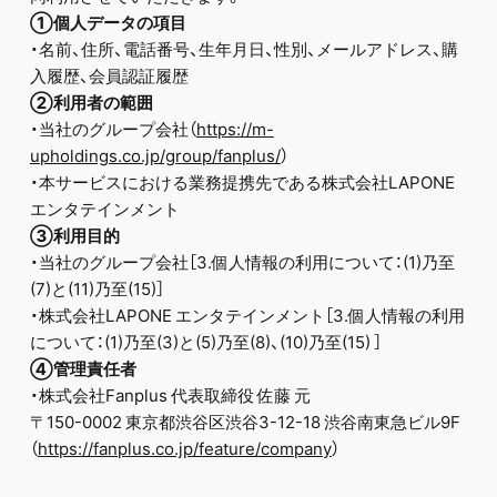
①個人データの項目
・名前、住所、電話番号、生年月日、性別、メールアドレス、購
入履歴、会員認証履歴
②利用者の範囲
・当社のグループ会社（
https://m-
upholdings.co.jp/group/fanplus/
）
・本サービスにおける業務提携先である株式会社LAPONE
エンタテインメント
③利用目的
・当社のグループ会社［3.個人情報の利用について：(1)乃至
(7)と(11)乃至(15)］
・株式会社LAPONE エンタテインメント［3.個人情報の利用
について：(1)乃至(3)と(5)乃至(8)、(10)乃至(15) ］
④管理責任者
・株式会社Fanplus 代表取締役 佐藤 元
〒150-0002 東京都渋谷区渋谷3-12-18 渋谷南東急ビル9F
（
https://fanplus.co.jp/feature/company
）