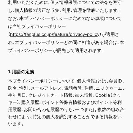
FC NEWS
利用いただくために、個人情報保護についての法令を遵守
PHOTO
し、個人情報の適正な収集、利用、管理を徹底いたします。
MOVIE
なお、本プライバシーポリシーに定めのない事項について
WEB RADIO
は当社プライバシーポリシー
MESSAGE
J-Clip
（
https://fanplus.co.jp/feature/privacy-policy
）が適用さ
REPORT
れ、本プライバシーポリシーとの間に相違がある場合は、本
SPECIAL
プライバシーポリシーが優先して適用されます。
RELAY BLOG
STAFF BLOG
JOIN
LOGIN
1. 用語の定義
本プライバシーポリシーにおいて「個人情報」とは、会員ID、
氏名、性別、メールアドレス、電話番号、住所、ニックネーム、
生年月日、クレジットカード情報、端末情報、Cookie（クッ
キー）、購入履歴、ポイント等保有情報およびポイント等利
用履歴、お問い合わせ履歴のうち、一つまたは複数の組み合
わせにより、特定の個人を識別することができる情報をい
います。