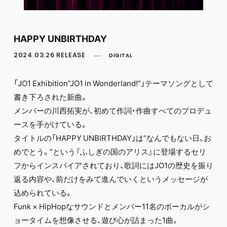
FC NEWS
PHOTO
MOVIE
WEB RADIO
HAPPY UNBIRTHDAY
MESSAGE
2024.03.26 RELEASE
DIGITAL
J-Clip
REPORT
SPECIAL
「JO1 Exhibition”JO1 in Wonderland!”」テーマソングとして
RELAY BLOG
書き下ろされた新曲。
STAFF BLOG
メンバーの川⻄拓実が、初めて作詞・作曲すべてのプロデュ
JOIN
LOGIN
ースを手がけている。
タイトルの「HAPPY UNBIRTHDAY」は“なんでもない日、お
めでとう。”という『ふしぎの国のアリス』に登場するセリ
フからインスパイアされており、歌詞にはJO1の歴史を振り
返る内容や、前だけをみて進んでいくというメッセージが
込められている。
Funk × HipHopなサウンドとメンバー11名のボーカルがシ
ョータイムを想像させる、遊び心が詰まった1曲。