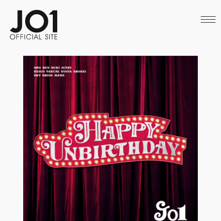
HOME
NEWS
SCHEDULE
PROFILE
DISCOGRAPHY
VIDEO
ARCHIVES
CALL
OFFICIAL STORE
LAPONE STORE
JO1 MAIL