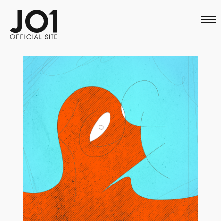
HOME
NEWS
SCHEDULE
PROFILE
DISCOGRAPHY
VIDEO
ARCHIVES
CALL
OFFICIAL STORE
LAPONE STORE
JO1 MAIL