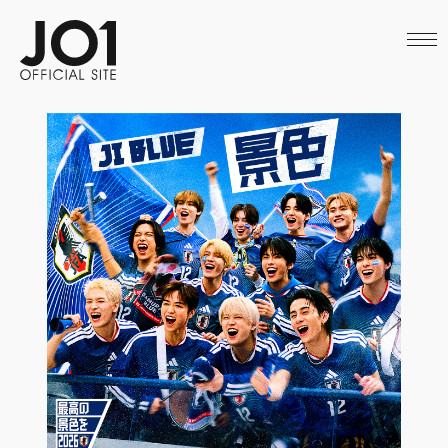
HOME
NEWS
SCHEDULE
PROFILE
DISCOGRAPHY
VIDEO
ARCHIVES
CALL
OFFICIAL STORE
LAPONE STORE
JO1 MAIL