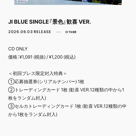
FC NEWS
PHOTO
MOVIE
JI BLUE SINGLE『景色』歓喜 VER.
WEB RADIO
MESSAGE
2026.06.03 RELEASE
OTHER
J-Clip
REPORT
SPECIAL
CD ONLY
RELAY BLOG
価格：¥1,091 (税抜) / ¥1,200 (税込)
STAFF BLOG
JOIN
LOGIN
＜初回プレス限定封入特典＞
①応募抽選券(シリアルナンバー) 1枚
②トレーディングカード 1枚 (歓喜 VER.12種類の中から1
枚をランダム封入)
③セルカトレーディングカード 1枚 (歓喜 VER.12種類の中
から1枚をランダム封入)