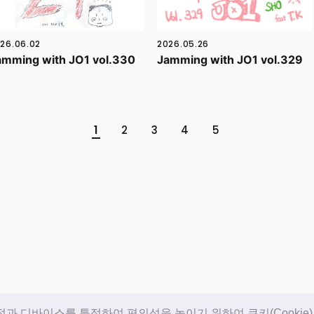
26.06.02
2026.05.26
amming with JO1 vol.330
Jamming with JO1 vol.329
1
2
3
4
5
 디바이스를 특정하여 편의성을 높이기 위하여 쿠키(Cookie)