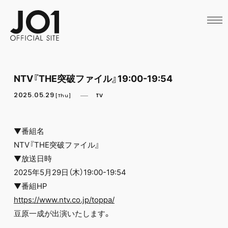
HOME
NEWS
SCHEDULE
PROFILE
DISCOGRAPHY
VIDEO
NTV『THE突破ファイル』19:00-19:54
ARCHIVES
CALL
2025.05.29
TV
[Thu]
OFFICIAL STORE
LAPONE STORE
JO1 MAIL
▼番組名
NTV『THE突破ファイル』
▼放送日時
2025年5月29日（木）19:00-19:54
▼番組HP
https://www.ntv.co.jp/toppa/
豆原一成が出演いたします。