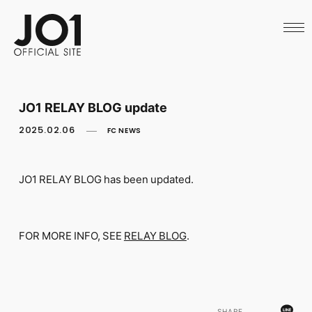
HOME
NEWS
SCHEDULE
PROFILE
DISCOGRAPHY
VIDEO
JO1 RELAY BLOG update
ARCHIVES
CALL
2025.02.06
FC NEWS
OFFICIAL STORE
LAPONE STORE
JO1 MAIL
JO1 RELAY BLOG has been updated.
FOR MORE INFO, SEE
RELAY BLOG
.
English
SHARE