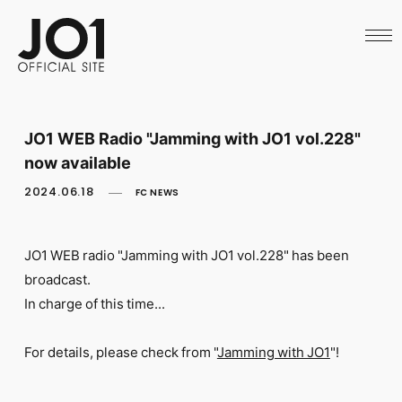
HOME
NEWS
SCHEDULE
PROFILE
DISCOGRAPHY
VIDEO
JO1 WEB Radio "Jamming with JO1 vol.228"
ARCHIVES
now available
CALL
OFFICIAL STORE
2024.06.18
FC NEWS
LAPONE STORE
JO1 MAIL
JO1 WEB radio "Jamming with JO1
vol.228" has been
broadcast.
In charge of this time...
English
For details, please check from "
Jamming with JO1
"!