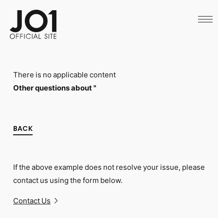
HOME
NEWS
SCHEDULE
PROFILE
DISCOGRAPHY
VIDEO
There is no applicable content
ARCHIVES
CALL
Other questions about "
OFFICIAL STORE
LAPONE STORE
JO1 MAIL
BACK
If the above example does not resolve your issue, please
English
contact us using the form below.
Contact Us