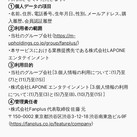
①個人データの項目
・名前、住所、電話番号、生年月日、性別、メールアドレス、購
入履歴、会員認証履歴
②利用者の範囲
・当社のグループ会社（
https://m-
upholdings.co.jp/group/fanplus/
）
・本サービスにおける業務提携先である株式会社LAPONE
エンタテインメント
③利用目的
・当社のグループ会社［3.個人情報の利用について：(1)乃至
(7)と(11)乃至(15)］
・株式会社LAPONE エンタテインメント［3.個人情報の利用
について：(1)乃至(3)と(5)乃至(8)、(10)乃至(15) ］
④管理責任者
・株式会社Fanplus 代表取締役 佐藤 元
〒150-0002 東京都渋谷区渋谷3-12-18 渋谷南東急ビル9F
（
https://fanplus.co.jp/feature/company
）