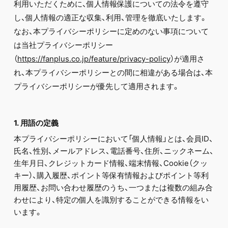
FC NEWS
利用いただくために、個人情報保護についての法令を遵守
PHOTO
し、個人情報の適正な収集、利用、管理を徹底いたします。
MOVIE
なお、本プライバシーポリシーに定めのない事項について
WEB RADIO
は当社プライバシーポリシー
MESSAGE
J-Clip
（
https://fanplus.co.jp/feature/privacy-policy
）が適用さ
REPORT
れ、本プライバシーポリシーとの間に相違がある場合は、本
SPECIAL
プライバシーポリシーが優先して適用されます。
RELAY BLOG
STAFF BLOG
JOIN
LOGIN
1. 用語の定義
本プライバシーポリシーにおいて「個人情報」とは、会員ID、
氏名、性別、メールアドレス、電話番号、住所、ニックネーム、
生年月日、クレジットカード情報、端末情報、Cookie（クッ
キー）、購入履歴、ポイント等保有情報およびポイント等利
用履歴、お問い合わせ履歴のうち、一つまたは複数の組み合
わせにより、特定の個人を識別することができる情報をい
います。