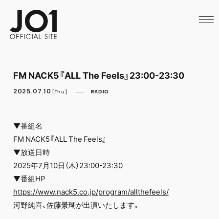
HOME
NEWS
SCHEDULE
PROFILE
DISCOGRAPHY
VIDEO
FM NACK5『ALL The Feels』23:00-23:30
ARCHIVES
CALL
2025.07.10
RADIO
[Thu]
OFFICIAL STORE
LAPONE STORE
JO1 MAIL
▼番組名
FM NACK5『ALL The Feels』
▼放送日時
2025年7月10日（木）23:00-23:30
▼番組HP
https://www.nack5.co.jp/program/allthefeels/
河野純喜、佐藤景瑚が出演いたします。