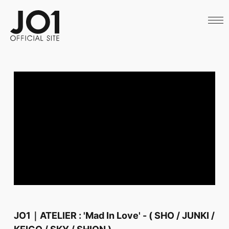
HOME
NEWS
SCHEDULE
PROFILE
DISCOGRAPHY
VIDEO
ARCHIVES
CALL
OFFICIAL STORE
LAPONE STORE
JO1 MAIL
JO1｜ATELIER : 'Mad In Love' - ( SHO / JUNKI /
KEIGO / SKY / SHION )