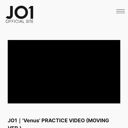
HOME
NEWS
SCHEDULE
PROFILE
DISCOGRAPHY
VIDEO
ARCHIVES
CALL
OFFICIAL STORE
LAPONE STORE
JO1 MAIL
JO1｜'Venus' PRACTICE VIDEO (MOVING
VER.)