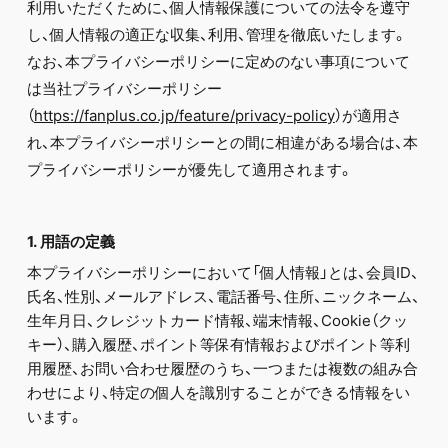
FC NEWS
利用いただくために、個人情報保護についての法令を遵守
PHOTO
し、個人情報の適正な収集、利用、管理を徹底いたします。
MOVIE
なお、本プライバシーポリシーに定めのない事項について
WEB RADIO
は当社プライバシーポリシー
MESSAGE
J-Clip
（
https://fanplus.co.jp/feature/privacy-policy
）が適用さ
REPORT
れ、本プライバシーポリシーとの間に相違がある場合は、本
SPECIAL
プライバシーポリシーが優先して適用されます。
RELAY BLOG
STAFF BLOG
JOIN
LOGIN
1. 用語の定義
本プライバシーポリシーにおいて「個人情報」とは、会員ID、
氏名、性別、メールアドレス、電話番号、住所、ニックネーム、
生年月日、クレジットカード情報、端末情報、Cookie（クッ
キー）、購入履歴、ポイント等保有情報およびポイント等利
用履歴、お問い合わせ履歴のうち、一つまたは複数の組み合
わせにより、特定の個人を識別することができる情報をい
います。