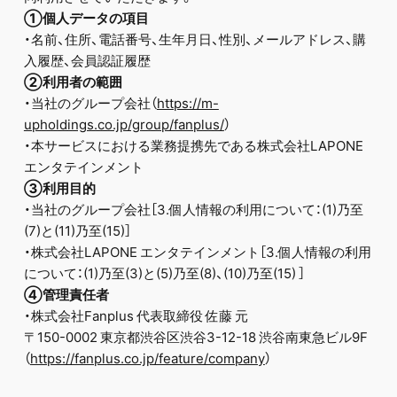
①個人データの項目
・名前、住所、電話番号、生年月日、性別、メールアドレス、購
入履歴、会員認証履歴
②利用者の範囲
・当社のグループ会社（
https://m-
upholdings.co.jp/group/fanplus/
）
・本サービスにおける業務提携先である株式会社LAPONE
エンタテインメント
③利用目的
・当社のグループ会社［3.個人情報の利用について：(1)乃至
(7)と(11)乃至(15)］
・株式会社LAPONE エンタテインメント［3.個人情報の利用
について：(1)乃至(3)と(5)乃至(8)、(10)乃至(15) ］
④管理責任者
・株式会社Fanplus 代表取締役 佐藤 元
〒150-0002 東京都渋谷区渋谷3-12-18 渋谷南東急ビル9F
（
https://fanplus.co.jp/feature/company
）