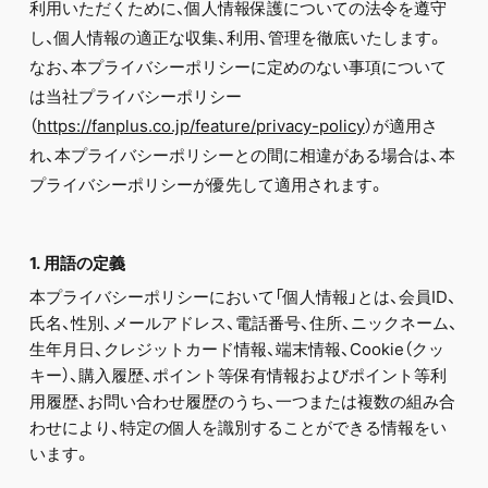
FC NEWS
利用いただくために、個人情報保護についての法令を遵守
PHOTO
し、個人情報の適正な収集、利用、管理を徹底いたします。
MOVIE
なお、本プライバシーポリシーに定めのない事項について
WEB RADIO
は当社プライバシーポリシー
MESSAGE
J-Clip
（
https://fanplus.co.jp/feature/privacy-policy
）が適用さ
REPORT
れ、本プライバシーポリシーとの間に相違がある場合は、本
SPECIAL
プライバシーポリシーが優先して適用されます。
RELAY BLOG
STAFF BLOG
JOIN
LOGIN
1. 用語の定義
本プライバシーポリシーにおいて「個人情報」とは、会員ID、
氏名、性別、メールアドレス、電話番号、住所、ニックネーム、
生年月日、クレジットカード情報、端末情報、Cookie（クッ
キー）、購入履歴、ポイント等保有情報およびポイント等利
用履歴、お問い合わせ履歴のうち、一つまたは複数の組み合
わせにより、特定の個人を識別することができる情報をい
います。