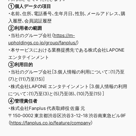
①個人データの項目
・名前、住所、電話番号、生年月日、性別、メールアドレス、購
入履歴、会員認証履歴
②利用者の範囲
・当社のグループ会社（
https://m-
upholdings.co.jp/group/fanplus/
）
・本サービスにおける業務提携先である株式会社LAPONE
エンタテインメント
③利用目的
・当社のグループ会社［3.個人情報の利用について：(1)乃至
(7)と(11)乃至(15)］
・株式会社LAPONE エンタテインメント［3.個人情報の利用
について：(1)乃至(3)と(5)乃至(8)、(10)乃至(15) ］
④管理責任者
・株式会社Fanplus 代表取締役 佐藤 元
〒150-0002 東京都渋谷区渋谷3-12-18 渋谷南東急ビル9F
（
https://fanplus.co.jp/feature/company
）