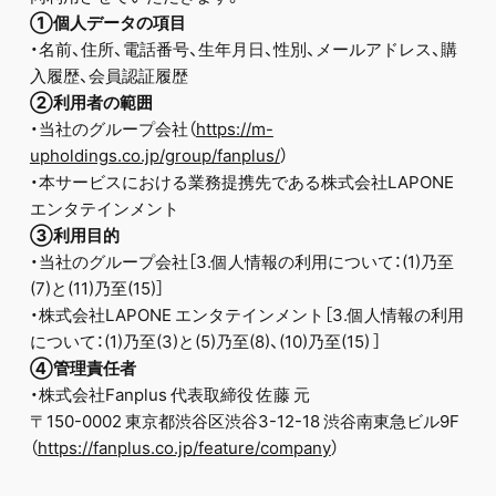
①個人データの項目
・名前、住所、電話番号、生年月日、性別、メールアドレス、購
入履歴、会員認証履歴
②利用者の範囲
・当社のグループ会社（
https://m-
upholdings.co.jp/group/fanplus/
）
・本サービスにおける業務提携先である株式会社LAPONE
エンタテインメント
③利用目的
・当社のグループ会社［3.個人情報の利用について：(1)乃至
(7)と(11)乃至(15)］
・株式会社LAPONE エンタテインメント［3.個人情報の利用
について：(1)乃至(3)と(5)乃至(8)、(10)乃至(15) ］
④管理責任者
・株式会社Fanplus 代表取締役 佐藤 元
〒150-0002 東京都渋谷区渋谷3-12-18 渋谷南東急ビル9F
（
https://fanplus.co.jp/feature/company
）