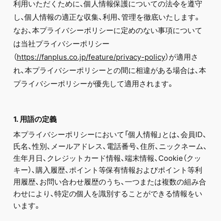
FC NEWS
利用いただくために、個人情報保護についての法令を遵守
PHOTO
し、個人情報の適正な収集、利用、管理を徹底いたします。
MOVIE
なお、本プライバシーポリシーに定めのない事項について
WEB RADIO
は当社プライバシーポリシー
MESSAGE
J-Clip
（
https://fanplus.co.jp/feature/privacy-policy
）が適用さ
REPORT
れ、本プライバシーポリシーとの間に相違がある場合は、本
SPECIAL
プライバシーポリシーが優先して適用されます。
RELAY BLOG
STAFF BLOG
JOIN
LOGIN
1. 用語の定義
本プライバシーポリシーにおいて「個人情報」とは、会員ID、
氏名、性別、メールアドレス、電話番号、住所、ニックネーム、
生年月日、クレジットカード情報、端末情報、Cookie（クッ
キー）、購入履歴、ポイント等保有情報およびポイント等利
用履歴、お問い合わせ履歴のうち、一つまたは複数の組み合
わせにより、特定の個人を識別することができる情報をい
います。