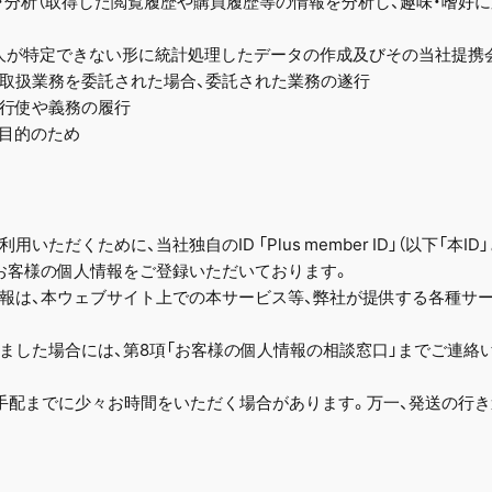
調査・分析（取得した閲覧履歴や購買履歴等の情報を分析し、趣味・嗜好
を個人が特定できない形に統計処理したデータの作成及びその当社提携
報の取扱業務を委託された場合、委託された業務の遂行
の行使や義務の履行
る目的のため
て
ただくために、当社独自のID 「Plus member ID」（以下「本
お客様の個人情報をご登録いただいております。
報は、本ウェブサイト上での本サービス等、弊社が提供する各種サ
ました場合には、第8項「お客様の個人情報の相談窓口」までご連絡
手配までに少々お時間をいただく場合があります。万一、発送の行