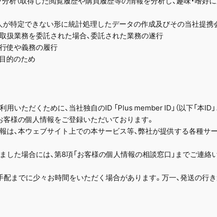
調査・分析（取得した閲覧履歴や購買履歴等の情報を分析し、趣味・嗜好
を個人が特定できない形に統計処理したデータの作成及びその当社提携
報の取扱業務を委託された場合、委託された業務の遂行
の行使や義務の履行
る目的のため
て
ただくために、当社独自のID 「Plus member ID」（以下「本
お客様の個人情報をご登録いただいております。
報は、本ウェブサイト上での本サービス等、弊社が提供する各種サ
ました場合には、第8項「お客様の個人情報の相談窓口」までご連絡
手配までに少々お時間をいただく場合があります。万一、発送の行