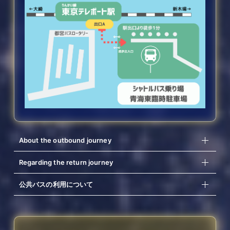
ACCESS
AREA MAP
FANCLUB
ATTENTION
About the outbound journey
Regarding the return journey
公共バスの利用について