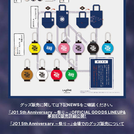
グッズ販売に関しては下記NEWSをご確認ください。
『JO1 5th Anniversary ～祭り～』OFFICIAL GOODS LINEUP&
事前EC販売詳細公開！
『JO1 5th Anniversary ～祭り～』会場でのグッズ販売について