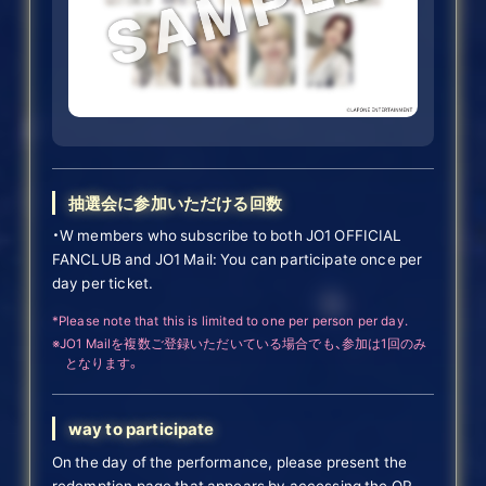
抽選会に参加いただける回数
・W members who subscribe to both JO1 OFFICIAL
FANCLUB and JO1 Mail: You can participate once per
day per ticket.
*Please note that this is limited to one per person per day.
※JO1 Mailを複数ご登録いただいている場合でも、参加は1回のみ
となります。
way to participate
On the day of the performance, please present the
redemption page that appears by accessing the QR