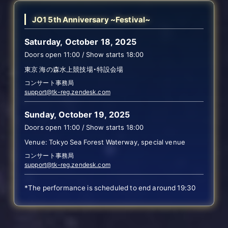
JO1 5th Anniversary ~Festival~
Saturday, October 18, 2025
Doors open 11:00 / Show starts 18:00
東京 海の森水上競技場・特設会場
コンサート事務局
support@tk-reg.zendesk.com
Sunday, October 19, 2025
Doors open 11:00 / Show starts 18:00
Venue: Tokyo Sea Forest Waterway, special venue
コンサート事務局
support@tk-reg.zendesk.com
*The performance is scheduled to end around 19:30