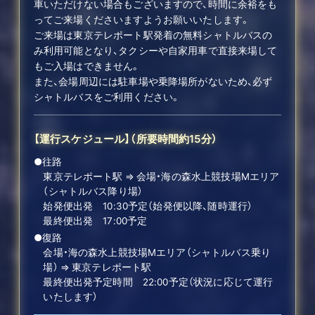
車いただけない場合もございますので、時間に余裕をも
ってご来場くださいますようお願いいたします。
ご来場は東京テレポート駅発着の無料シャトルバスの
み利用可能となり、タクシーや自家用車で直接来場して
もご入場はできません。
また、会場周辺には駐車場や乗降場所がないため、必ず
シャトルバスをご利用ください。
【運行スケジュール】（所要時間約15分）
●往路
東京テレポート駅 ⇒ 会場・海の森水上競技場Mエリア
SCHEDULE
（シャトルバス降り場）
始発便出発 10:30予定（始発便以降、随時運行）
最終便出発 17:00予定
TICKET
●復路
会場・海の森水上競技場Mエリア（シャトルバス乗り
STREAMING
場） ⇒ 東京テレポート駅
最終便出発予定時間 22:00予定（状況に応じて運行
いたします）
GOODS