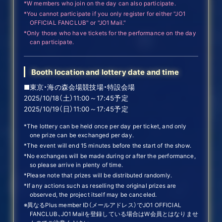
*W members who join on the day can also participate.
*You cannot participate if you only register for either "JO1
OFFICIAL FANCLUB" or "JO1 Mail."
*Only those who have tickets for the performance on the day
can participate.
Booth location and lottery date and time
■東京・海の森会場競技場・特設会場
2025/10/18（土）11:00～17:45予定
2025/10/19（日）11:00～17:45予定
*The lottery can be held once per day per ticket, and only
one prize can be exchanged per day.
*The event will end 15 minutes before the start of the show.
*No exchanges will be made during or after the performance,
so please arrive in plenty of time.
*Please note that prizes will be distributed randomly.
*If any actions such as reselling the original prizes are
observed, the project itself may be canceled.
※異なるPlus member ID（メールアドレス）でJO1 OFFICIAL
FANCLUB、JO1 Mailを登録している場合はW会員とはなりませ