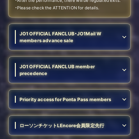
・After the performance, there will be regulated exits.
・Please check the ATTENTION for details.
JO1 OFFICIAL FANCLUB・JO1Mail W
members advance sale
JO1 OFFICIAL FANCLUB member
precedence
Priority access for Ponta Pass members
ローソンチケットLEncore会員限定先行