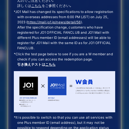
んのでご注意ください。
詳しくは
こちら
をご参照ください。
*JO1 Mail has changed its specifications to allow registration
with overseas addresses from 6:00 PM (JST) on July 25,
2023 (
https://mail.jo1.jp/news/detail/56
).
After the specification change, customers who have
registered for JO1 OFFICIAL FANCLUB and JO1 Mail with
different Plus member ID (email addresses) will be able to
register for JO1 Mail with the same ID as for JO1 OFFICIAL
FANCLUB.
*Click the test page below to see if you are a W member and
check if you can access the redemption page.
引き換えテストは
こちら
*It is possible to switch so that you can use all services with
one Plus member ID (email address), but it may not be
possible to respond depending on the application status