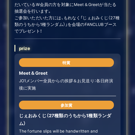
だいているW会員の方を対象にMeet＆Greetが当たる
抽選会を行います。
ご参加いただいた方には、もれなく「じぇおみくじ（27種
類のうちから1種ランダム）」を会場のFANCLUBブース
でプレゼント！
prize
特賞
Meet＆Greet
JO1メンバー全員からの挨拶＆お見送り：各日終演
後に実施
参加賞
じぇおみくじ（27種類のうちから1種類ランダ
ム）
The fortune slips will be handwritten and