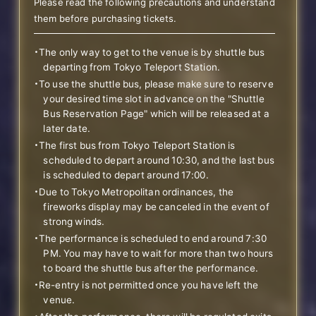
Please read the following precautions and understand
them before purchasing tickets.
・The only way to get to the venue is by shuttle bus
departing from Tokyo Teleport Station.
・To use the shuttle bus, please make sure to reserve
your desired time slot in advance on the "Shuttle
Bus Reservation Page" which will be released at a
later date.
・The first bus from Tokyo Teleport Station is
scheduled to depart around 10:30, and the last bus
is scheduled to depart around 17:00.
・Due to Tokyo Metropolitan ordinances, the
fireworks display may be canceled in the event of
strong winds.
・The performance is scheduled to end around 7:30
PM. You may have to wait for more than two hours
to board the shuttle bus after the performance.
・Re-entry is not permitted once you have left the
venue.