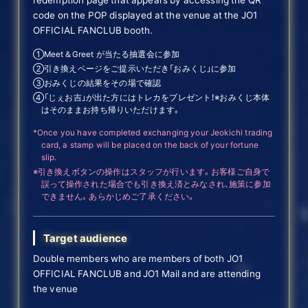
code on the POP displayed at the venue at the JO1
OFFICIAL FANCLUB booth.
①Meet＆Greet が当たる抽選会に参加
②引き換えページをご提示いただき「おみくじ」に参加
③おみくじの結果をその場で確認
④「じぇお吉」が出た方にはトレカをプレゼント！※おみくじ本体
はそのままお持ち帰りいただけます。
*Once you have completed exchanging your Jeokichi trading
card, a stamp will be placed on the back of your fortune
slip.
※引き換えボタンの操作はスタッフが行います。お客様ご自身で
誤って操作された場合でも引き換え済とみなされ、施策に参加
できません。あらかじめご了承ください。
Target audience
Double members who are members of both JO1
OFFICIAL FANCLUB and JO1 Mail and are attending
the venue