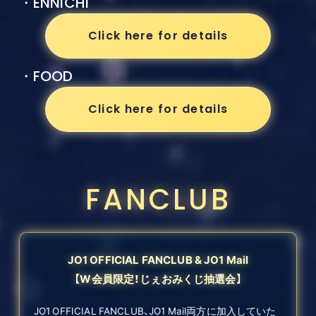
・ENNICHI
Click here for details
・FOOD
Click here for details
FANCLUB
JO1 OFFICIAL FANCLUB & JO1 Mail
【W会員限定！じぇおみくじ抽選会】
JO1 OFFICIAL FANCLUB、JO1 Mail両方に加入していた