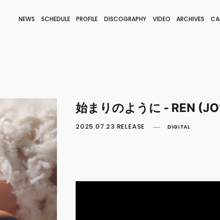
NEWS
SCHEDULE
PROFILE
DISCOGRAPHY
VIDEO
ARCHIVES
CA
BLOG
STAFF BLOG
JOIN
LOGIN
始まりのように - REN (JO
2025.07.23 RELEASE
DIGITAL