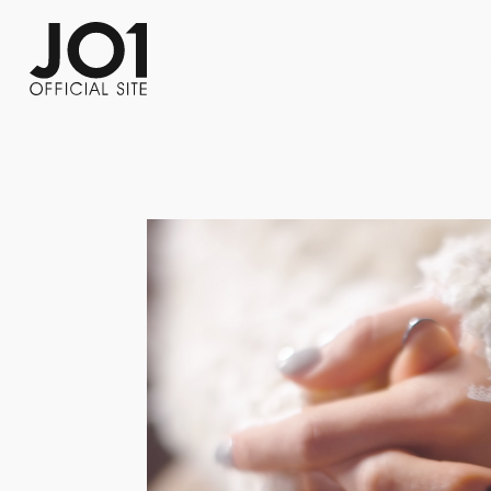
FC NEWS
PHOTO
MOVIE
WEB RADIO
MESSAGE
J-Clip
REPORT
SPECIAL
RELAY 